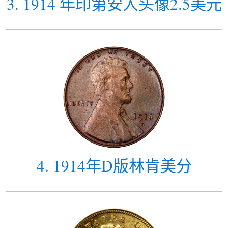
3
.
1914 年印第安人头像2.5美元
4
.
1914年D版林肯美分