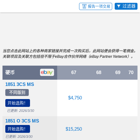
过滤器
报告一项交易
当您点击此网站上的各种商家链接并完成一次购买后，此网站便会获得一笔佣金。
关联项目及关联方包括但不限于eBay合作伙伴网络（eBay Partner Network）。
4
硬币
65
66
67
68
69
70
1851 3CS MS
不同版别
550
$850
$1,250
$4,750
开始选购！
已更新: 2026/3/30
1851 O 3CS MS
,450
开始选购！
$3,250
$6,500
$15,250
已更新: 2026/3/30