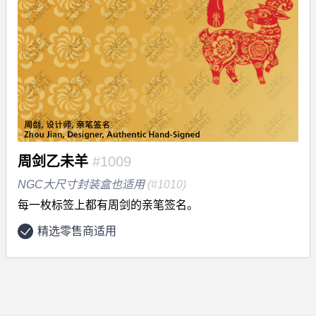
周剑乙未羊
#1009
NGC大尺寸封装盒也适用
(#1010)
每一枚标签上都有周剑的亲笔签名。
精选零售商适用