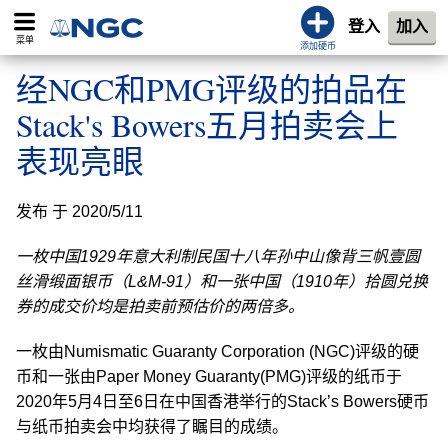
登入
加入
菜单
添加硬币
经NGC和PMG评级的拍品在
Stack's Bowers五月拍卖会上
表现亮眼
发布 于 2020/5/11
一枚中国1929年意大利制民国十八年孙中山像背三帆壹圆
丝滑缎面银币（L&M-91）和一张中国（1910年）拾圆兑换
券的成交价均是拍卖前预估价的两倍多。
一枚由Numismatic Guaranty Corporation (NGC)评级的硬
币和一张由Paper Money Guaranty(PMG)评级的纸币于
2020年5月4日至6日在中国香港举行的Stack’s Bowers硬币
与纸币拍卖会中均获得了瞩目的成绩。